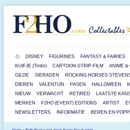
DISNEY
FIGURINES
FANTASY & FAIRIES
KUIFJE (Tintin)
CARTOON-STRIP-FILM
ANIME &
GILDE
SIERADEN
ROCKING HORSES STEVEN
DIEREN
VALENTIJN
PASEN
HALLOWEEN
NIEUW
VERWACHT
RETIRED
LAATSTE KAN
MERKEN
F2HO (EVENT) EDITIONS
ARTIST
E
NEWSLETTERS
INFORMATIE
BEREN EN POP