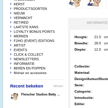
KERST
PRODUCTSOORTEN
NIEUW
VERWACHT
RETIRED
INFORMATIE
LAATSTE KANS
LOYALTY BONUS POINTS
MERKEN
Hoogte:
21.0
c
F2HO (EVENT) EDITIONS
Breedte:
28.0
c
ARTIST
Diepte:
12.0
c
EVENTS
CLICK & COLLECT
NEWSLETTERS
INFORMATIE
Collectie:
BEREN EN POPPEN
Materiaal
Mohair en accesoires
Design/Auteur/Illust
Serie:
Recent bekeken
Wissen
Categorie:
Fleischer Studios Betty Boop Lying-down Sunny Day (Large)
Introductie:
€115,00
Editie: