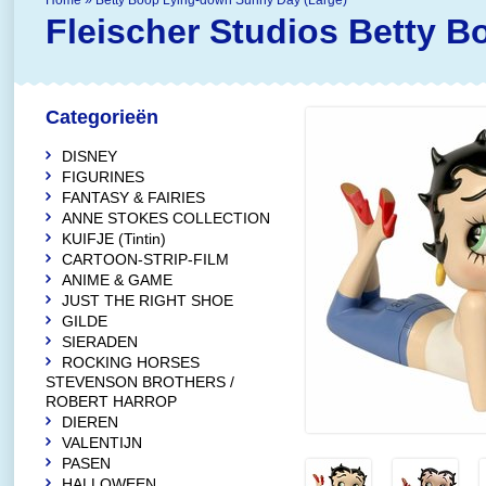
Home
»
Betty Boop Lying-down Sunny Day (Large)
Fleischer Studios
Betty B
Categorieën
DISNEY
FIGURINES
FANTASY & FAIRIES
ANNE STOKES COLLECTION
KUIFJE (Tintin)
CARTOON-STRIP-FILM
ANIME & GAME
JUST THE RIGHT SHOE
GILDE
SIERADEN
ROCKING HORSES
STEVENSON BROTHERS /
ROBERT HARROP
DIEREN
VALENTIJN
PASEN
HALLOWEEN