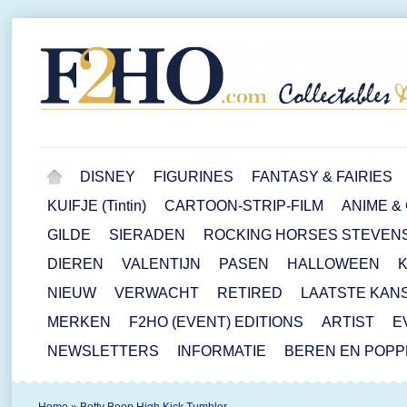
DISNEY
FIGURINES
FANTASY & FAIRIES
KUIFJE (Tintin)
CARTOON-STRIP-FILM
ANIME &
GILDE
SIERADEN
ROCKING HORSES STEVEN
DIEREN
VALENTIJN
PASEN
HALLOWEEN
NIEUW
VERWACHT
RETIRED
LAATSTE KAN
MERKEN
F2HO (EVENT) EDITIONS
ARTIST
E
NEWSLETTERS
INFORMATIE
BEREN EN POP