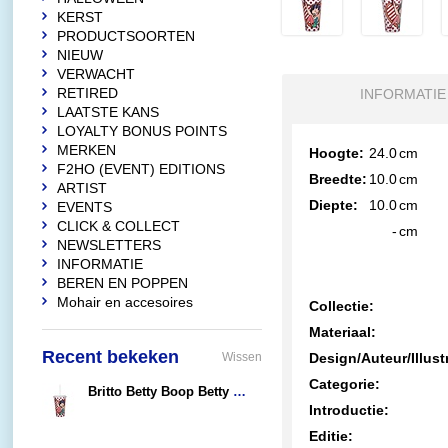
KERST
PRODUCTSOORTEN
NIEUW
VERWACHT
RETIRED
INFORMATIE
LAATSTE KANS
LOYALTY BONUS POINTS
MERKEN
Hoogte:
24.0
cm
F2HO (EVENT) EDITIONS
Breedte:
10.0
cm
ARTIST
Diepte:
10.0
cm
EVENTS
CLICK & COLLECT
-
cm
NEWSLETTERS
INFORMATIE
BEREN EN POPPEN
Mohair en accesoires
Collectie:
Materiaal:
Recent bekeken
Wissen
Design/Auteur/Illust
Categorie:
Britto Betty Boop Betty Boop High Kick Tumbler
€19,95
Introductie:
Editie: