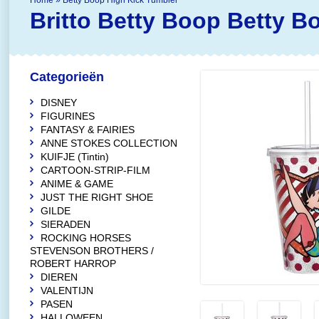
Home
»
Betty Boop High Kick Tumbler
Britto Betty Boop
Betty B
Categorieën
DISNEY
FIGURINES
FANTASY & FAIRIES
ANNE STOKES COLLECTION
KUIFJE (Tintin)
CARTOON-STRIP-FILM
ANIME & GAME
JUST THE RIGHT SHOE
GILDE
SIERADEN
ROCKING HORSES
STEVENSON BROTHERS /
ROBERT HARROP
DIEREN
VALENTIJN
PASEN
HALLOWEEN