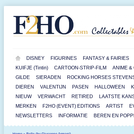
DISNEY
FIGURINES
FANTASY & FAIRIES
KUIFJE (Tintin)
CARTOON-STRIP-FILM
ANIME &
GILDE
SIERADEN
ROCKING HORSES STEVEN
DIEREN
VALENTIJN
PASEN
HALLOWEEN
NIEUW
VERWACHT
RETIRED
LAATSTE KAN
MERKEN
F2HO (EVENT) EDITIONS
ARTIST
E
NEWSLETTERS
INFORMATIE
BEREN EN POP