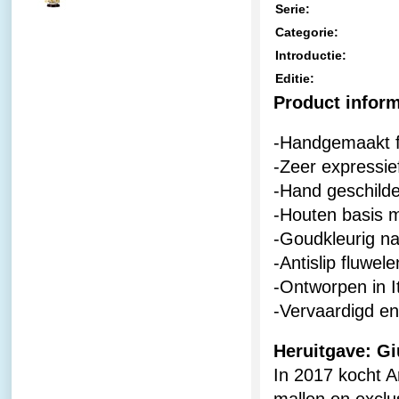
€379,00
Serie:
Categorie:
Introductie:
Editie:
Product infor
-Handgemaakt f
-Zeer expressie
-Hand geschild
-Houten basis 
-Goudkleurig n
-Antislip fluwel
-Ontworpen in I
-Vervaardigd en
Heruitgave: Gi
In 2017 kocht A