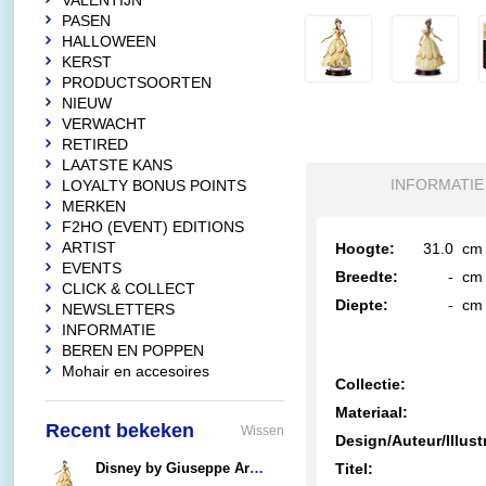
VALENTIJN
PASEN
HALLOWEEN
KERST
PRODUCTSOORTEN
NIEUW
VERWACHT
RETIRED
LAATSTE KANS
INFORMATIE
LOYALTY BONUS POINTS
MERKEN
F2HO (EVENT) EDITIONS
ARTIST
Hoogte:
31.0
cm
EVENTS
Breedte:
-
cm
CLICK & COLLECT
Diepte:
-
cm
NEWSLETTERS
INFORMATIE
BEREN EN POPPEN
Mohair en accesoires
Collectie:
Materiaal:
Recent bekeken
Wissen
Design/Auteur/Illust
Disney by Giuseppe Armani (Arribas Bros.) Belle (by Giuseppe Armani)
Titel: