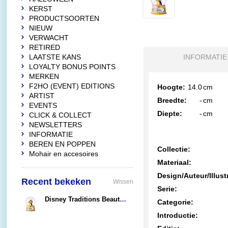
KERST
PRODUCTSOORTEN
NIEUW
VERWACHT
RETIRED
LAATSTE KANS
INFORMATIE
LOYALTY BONUS POINTS
MERKEN
F2HO (EVENT) EDITIONS
Hoogte:
14.0
cm
ARTIST
Breedte:
-
cm
EVENTS
Diepte:
-
cm
CLICK & COLLECT
NEWSLETTERS
INFORMATIE
BEREN EN POPPEN
Collectie:
Mohair en accesoires
Materiaal:
Design/Auteur/Illust
Recent bekeken
Wissen
Serie:
Disney Traditions Beauty & the Beast (Snowglobe)
Categorie:
€76,95
Introductie: