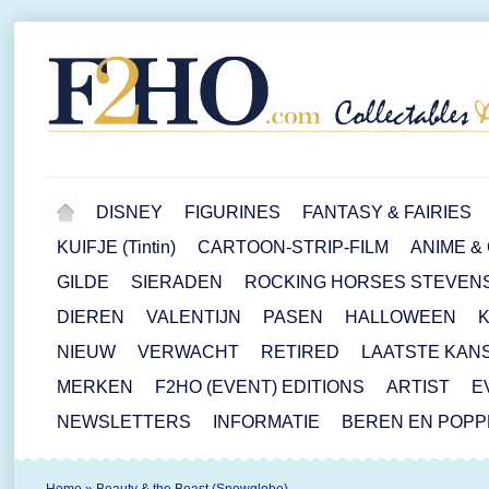
DISNEY
FIGURINES
FANTASY & FAIRIES
KUIFJE (Tintin)
CARTOON-STRIP-FILM
ANIME &
GILDE
SIERADEN
ROCKING HORSES STEVEN
DIEREN
VALENTIJN
PASEN
HALLOWEEN
NIEUW
VERWACHT
RETIRED
LAATSTE KAN
MERKEN
F2HO (EVENT) EDITIONS
ARTIST
E
NEWSLETTERS
INFORMATIE
BEREN EN POP