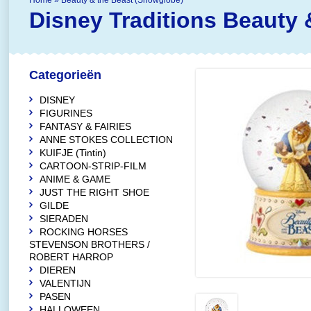
Home
»
Beauty & the Beast (Snowglobe)
Disney Traditions
Beauty 
Categorieën
DISNEY
FIGURINES
FANTASY & FAIRIES
ANNE STOKES COLLECTION
KUIFJE (Tintin)
CARTOON-STRIP-FILM
ANIME & GAME
JUST THE RIGHT SHOE
GILDE
SIERADEN
ROCKING HORSES
STEVENSON BROTHERS /
ROBERT HARROP
DIEREN
VALENTIJN
PASEN
HALLOWEEN