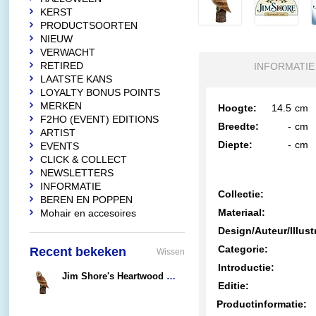
KERST
PRODUCTSOORTEN
NIEUW
VERWACHT
RETIRED
INFORMATIE
LAATSTE KANS
LOYALTY BONUS POINTS
MERKEN
Hoogte:
14.5
cm
F2HO (EVENT) EDITIONS
Breedte:
-
cm
ARTIST
Diepte:
-
cm
EVENTS
CLICK & COLLECT
NEWSLETTERS
INFORMATIE
Collectie:
BEREN EN POPPEN
Materiaal:
Mohair en accesoires
Design/Auteur/Illust
Categorie:
Recent bekeken
Wissen
Introductie:
Jim Shore's Heartwood Creek Barn Owl
Editie:
€41,00
Productinformatie: