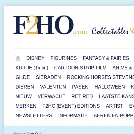
DISNEY
FIGURINES
FANTASY & FAIRIES
KUIFJE (Tintin)
CARTOON-STRIP-FILM
ANIME &
GILDE
SIERADEN
ROCKING HORSES STEVEN
DIEREN
VALENTIJN
PASEN
HALLOWEEN
NIEUW
VERWACHT
RETIRED
LAATSTE KAN
MERKEN
F2HO (EVENT) EDITIONS
ARTIST
E
NEWSLETTERS
INFORMATIE
BEREN EN POP