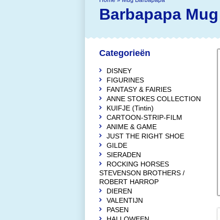
Home
»
Mug Barbapapa
Barbapapa
Mug
Categorieën
DISNEY
FIGURINES
FANTASY & FAIRIES
ANNE STOKES COLLECTION
KUIFJE (Tintin)
CARTOON-STRIP-FILM
ANIME & GAME
JUST THE RIGHT SHOE
GILDE
SIERADEN
ROCKING HORSES
STEVENSON BROTHERS /
ROBERT HARROP
DIEREN
VALENTIJN
PASEN
HALLOWEEN