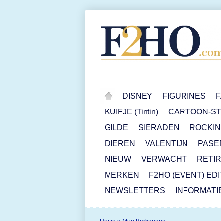
DISNEY
FIGURINES
F
KUIFJE (Tintin)
CARTOON-STR
GILDE
SIERADEN
ROCKIN
DIEREN
VALENTIJN
PASE
NIEUW
VERWACHT
RETI
MERKEN
F2HO (EVENT) ED
NEWSLETTERS
INFORMATI