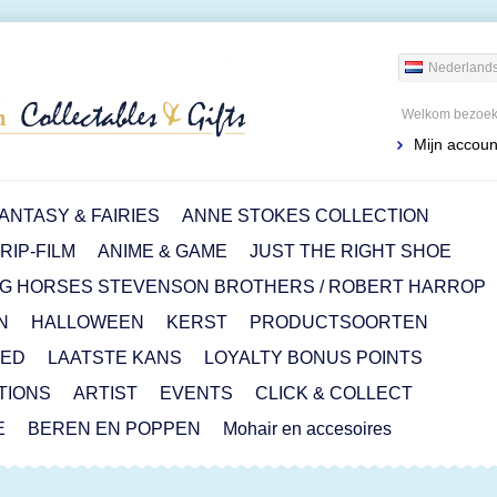
Nederland
Welkom bezoeke
Mijn accoun
ANTASY & FAIRIES
ANNE STOKES COLLECTION
IP-FILM
ANIME & GAME
JUST THE RIGHT SHOE
G HORSES STEVENSON BROTHERS / ROBERT HARROP
N
HALLOWEEN
KERST
PRODUCTSOORTEN
RED
LAATSTE KANS
LOYALTY BONUS POINTS
ITIONS
ARTIST
EVENTS
CLICK & COLLECT
E
BEREN EN POPPEN
Mohair en accesoires