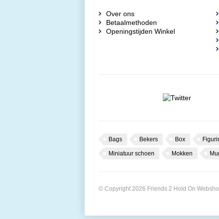
Over ons
Betaalmethoden
Openingstijden Winkel
Bags
Bekers
Box
Figuri
Miniatuur schoen
Mokken
Mu
© Copyright 2026 Friends 2 Hold On Websh