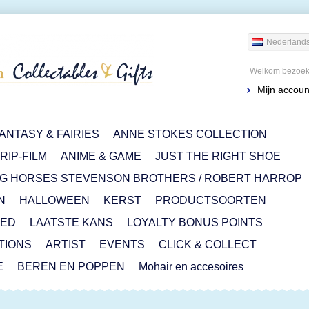
Nederland
Welkom bezoeke
Mijn accoun
ANTASY & FAIRIES
ANNE STOKES COLLECTION
IP-FILM
ANIME & GAME
JUST THE RIGHT SHOE
G HORSES STEVENSON BROTHERS / ROBERT HARROP
N
HALLOWEEN
KERST
PRODUCTSOORTEN
RED
LAATSTE KANS
LOYALTY BONUS POINTS
ITIONS
ARTIST
EVENTS
CLICK & COLLECT
E
BEREN EN POPPEN
Mohair en accesoires