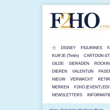
DISNEY
FIGURINES
F
KUIFJE (Tintin)
CARTOON-STR
GILDE
SIERADEN
ROCKIN
DIEREN
VALENTIJN
PASE
NIEUW
VERWACHT
RETI
MERKEN
F2HO (EVENT) ED
NEWSLETTERS
INFORMATI