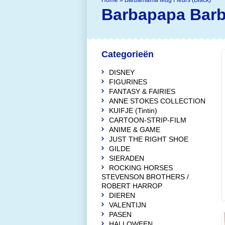
Home
»
Barbamama Mug Fleurs (Black)
Barbapapa
Barb
Categorieën
DISNEY
FIGURINES
FANTASY & FAIRIES
ANNE STOKES COLLECTION
KUIFJE (Tintin)
CARTOON-STRIP-FILM
ANIME & GAME
JUST THE RIGHT SHOE
GILDE
SIERADEN
ROCKING HORSES
STEVENSON BROTHERS /
ROBERT HARROP
DIEREN
VALENTIJN
PASEN
HALLOWEEN