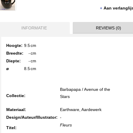
Aan verlangli
INFORMATIE
REVIEWS (0)
Hoogte:
9.5
cm
Breedte:
-
cm
Diepte:
-
cm
ø
8.5
cm
Barbapapa / Avenue of the
Collectie:
Stars
Materiaal:
Earthware, Aardewerk
Design/Auteur/Illustrator:
-
Fleurs
Titel: