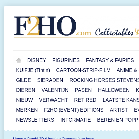
DISNEY
FIGURINES
FANTASY & FAIRIES
KUIFJE (Tintin)
CARTOON-STRIP-FILM
ANIME &
GILDE
SIERADEN
ROCKING HORSES STEVEN
DIEREN
VALENTIJN
PASEN
HALLOWEEN
NIEUW
VERWACHT
RETIRED
LAATSTE KAN
MERKEN
F2HO (EVENT) EDITIONS
ARTIST
E
NEWSLETTERS
INFORMATIE
BEREN EN POP