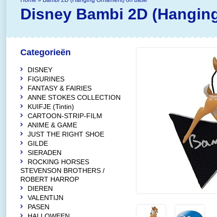
Home
»
Bambi 2D (Hanging Ornament) on base
Disney
Bambi 2D (Hangin
Categorieën
DISNEY
FIGURINES
FANTASY & FAIRIES
ANNE STOKES COLLECTION
KUIFJE (Tintin)
CARTOON-STRIP-FILM
ANIME & GAME
JUST THE RIGHT SHOE
GILDE
SIERADEN
ROCKING HORSES
STEVENSON BROTHERS /
ROBERT HARROP
DIEREN
VALENTIJN
PASEN
HALLOWEEN