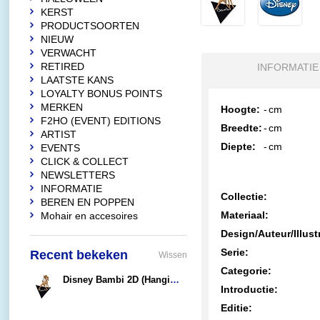
KERST
PRODUCTSOORTEN
NIEUW
VERWACHT
RETIRED
INFORMATIE
LAATSTE KANS
LOYALTY BONUS POINTS
MERKEN
Hoogte:
-
cm
F2HO (EVENT) EDITIONS
Breedte:
-
cm
ARTIST
Diepte:
-
cm
EVENTS
CLICK & COLLECT
NEWSLETTERS
INFORMATIE
Collectie:
BEREN EN POPPEN
Materiaal:
Mohair en accesoires
Design/Auteur/Illust
Serie:
Recent bekeken
Wissen
Categorie:
Disney Bambi 2D (Hanging Ornament) on base
Introductie:
€12,90
Editie: