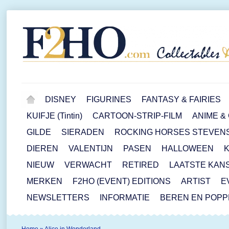
DISNEY
FIGURINES
FANTASY & FAIRIES
KUIFJE (Tintin)
CARTOON-STRIP-FILM
ANIME &
GILDE
SIERADEN
ROCKING HORSES STEVEN
DIEREN
VALENTIJN
PASEN
HALLOWEEN
NIEUW
VERWACHT
RETIRED
LAATSTE KAN
MERKEN
F2HO (EVENT) EDITIONS
ARTIST
E
NEWSLETTERS
INFORMATIE
BEREN EN POP