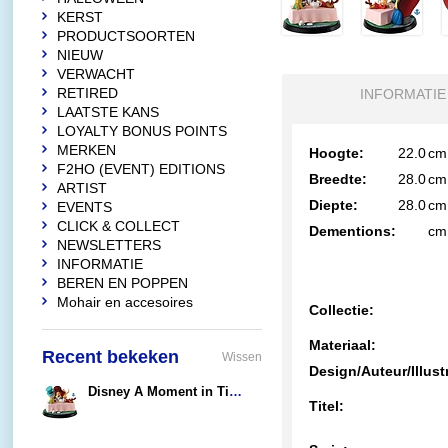
KERST
PRODUCTSOORTEN
NIEUW
VERWACHT
RETIRED
INFORMATIE
LAATSTE KANS
LOYALTY BONUS POINTS
MERKEN
Hoogte:
22.0
cm
F2HO (EVENT) EDITIONS
Breedte:
28.0
cm
ARTIST
Diepte:
28.0
cm
EVENTS
CLICK & COLLECT
Dementions:
cm
NEWSLETTERS
INFORMATIE
BEREN EN POPPEN
Mohair en accesoires
Collectie:
Materiaal:
Recent bekeken
Wissen
Design/Auteur/Illust
Disney A Moment in Time Alice in Wonderland
Titel:
€2.258,00