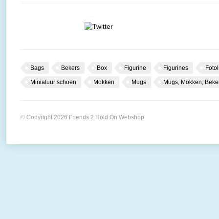
Bags
Bekers
Box
Figurine
Figurines
Fotol
Miniatuur schoen
Mokken
Mugs
Mugs, Mokken, Beke
© Copyright 2026 Friends 2 Hold On Webshop