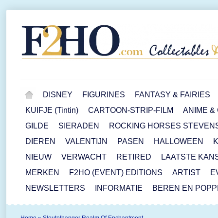
DISNEY
FIGURINES
FANTASY & FAIRIES
KUIFJE (Tintin)
CARTOON-STRIP-FILM
ANIME &
GILDE
SIERADEN
ROCKING HORSES STEVEN
DIEREN
VALENTIJN
PASEN
HALLOWEEN
NIEUW
VERWACHT
RETIRED
LAATSTE KAN
MERKEN
F2HO (EVENT) EDITIONS
ARTIST
E
NEWSLETTERS
INFORMATIE
BEREN EN POP