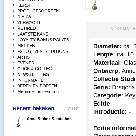
KERST
PRODUCTSOORTEN
NIEUW
VERWACHT
RETIRED
INFORMATIE
LAATSTE KANS
LOYALTY BONUS POINTS
Diameter:
ca. 
MERKEN
F2HO (EVENT) EDITIONS
Lengte:
ca. 10
ARTIST
Materiaal:
Glas
EVENTS
CLICK & COLLECT
Ontwerp:
Anne
NEWSLETTERS
Collectie Stud
INFORMATIE
BEREN EN POPPEN
Serie:
Dragons
Mohair en accesoires
Categorie:
Keyr
Editie:
-
Recent bekeken
Wissen
Introductie:
-
Anne Stokes Sleutelhanger Realm Of Enchantment
€6,95
Editie informat