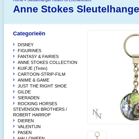
Home
»
Sleutelhanger Realm Of Enchantment
Anne Stokes
Sleutelhang
Categorieën
DISNEY
FIGURINES
FANTASY & FAIRIES
ANNE STOKES COLLECTION
KUIFJE (Tintin)
CARTOON-STRIP-FILM
ANIME & GAME
JUST THE RIGHT SHOE
GILDE
SIERADEN
ROCKING HORSES
STEVENSON BROTHERS /
ROBERT HARROP
DIEREN
VALENTIJN
PASEN
HALLOWEEN