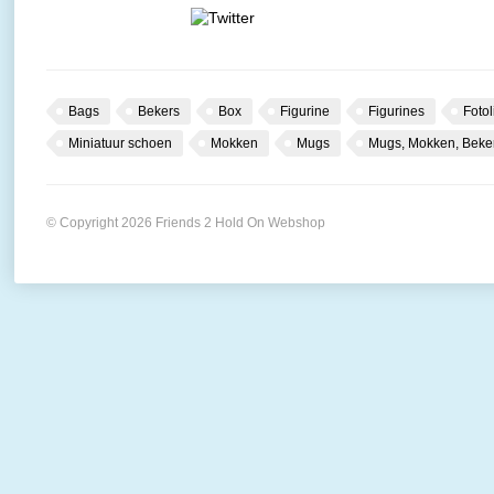
Bags
Bekers
Box
Figurine
Figurines
Fotol
Miniatuur schoen
Mokken
Mugs
Mugs, Mokken, Beke
© Copyright 2026 Friends 2 Hold On Webshop