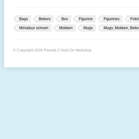
Bags
Bekers
Box
Figurine
Figurines
Fotol
Miniatuur schoen
Mokken
Mugs
Mugs, Mokken, Beke
© Copyright 2026 Friends 2 Hold On Webshop