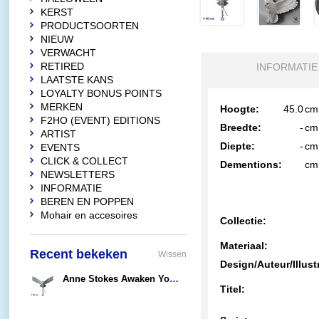
KERST
PRODUCTSOORTEN
NIEUW
VERWACHT
RETIRED
INFORMATIE
LAATSTE KANS
LOYALTY BONUS POINTS
MERKEN
Hoogte:
45.0
cm
F2HO (EVENT) EDITIONS
Breedte:
-
cm
ARTIST
Diepte:
-
cm
EVENTS
CLICK & COLLECT
Dementions:
cm
NEWSLETTERS
INFORMATIE
BEREN EN POPPEN
Mohair en accesoires
Collectie:
Materiaal:
Recent bekeken
Wissen
Design/Auteur/Illust
Anne Stokes Awaken Your Magic
Titel:
€139,00