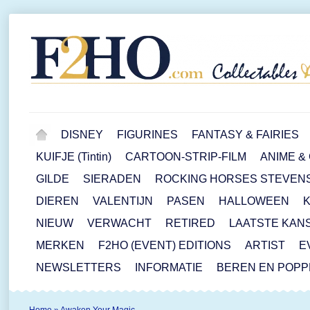
DISNEY
FIGURINES
FANTASY & FAIRIES
KUIFJE (Tintin)
CARTOON-STRIP-FILM
ANIME &
GILDE
SIERADEN
ROCKING HORSES STEVEN
DIEREN
VALENTIJN
PASEN
HALLOWEEN
NIEUW
VERWACHT
RETIRED
LAATSTE KAN
MERKEN
F2HO (EVENT) EDITIONS
ARTIST
E
NEWSLETTERS
INFORMATIE
BEREN EN POP