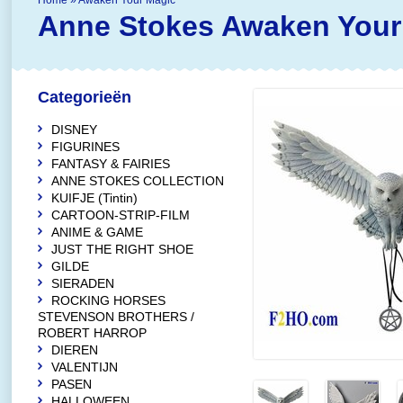
Home
»
Awaken Your Magic
Anne Stokes
Awaken Your
Categorieën
DISNEY
FIGURINES
FANTASY & FAIRIES
ANNE STOKES COLLECTION
KUIFJE (Tintin)
CARTOON-STRIP-FILM
ANIME & GAME
JUST THE RIGHT SHOE
GILDE
SIERADEN
ROCKING HORSES
STEVENSON BROTHERS /
ROBERT HARROP
DIEREN
VALENTIJN
PASEN
HALLOWEEN