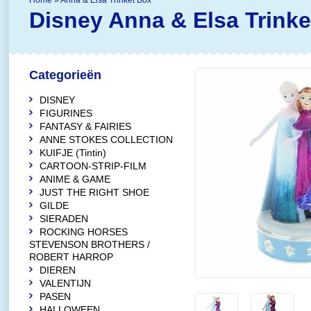
Home
»
Anna & Elsa Trinket Box
Disney
Anna & Elsa Trinke
Categorieën
DISNEY
FIGURINES
FANTASY & FAIRIES
ANNE STOKES COLLECTION
KUIFJE (Tintin)
CARTOON-STRIP-FILM
ANIME & GAME
JUST THE RIGHT SHOE
GILDE
SIERADEN
ROCKING HORSES
STEVENSON BROTHERS /
ROBERT HARROP
DIEREN
VALENTIJN
PASEN
HALLOWEEN