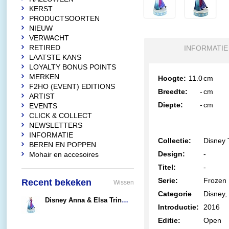
KERST
PRODUCTSOORTEN
NIEUW
VERWACHT
RETIRED
INFORMATIE
LAATSTE KANS
LOYALTY BONUS POINTS
MERKEN
Hoogte:
11.0
cm
F2HO (EVENT) EDITIONS
Breedte:
-
cm
ARTIST
Diepte:
-
cm
EVENTS
CLICK & COLLECT
NEWSLETTERS
INFORMATIE
Collectie:
Disney 
BEREN EN POPPEN
Design:
-
Mohair en accesoires
Titel:
-
Serie:
Frozen
Recent bekeken
Wissen
Categorie
Disney,
Disney Anna & Elsa Trinket Box
Introductie:
2016
€39,90
Editie:
Open