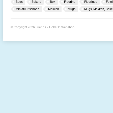
Bags
Bekers
Box
Figurine
Figurines
Fotol
Miniatuur schoen
Mokken
Mugs
Mugs, Mokken, Beke
© Copyright 2026 Friends 2 Hold On Webshop