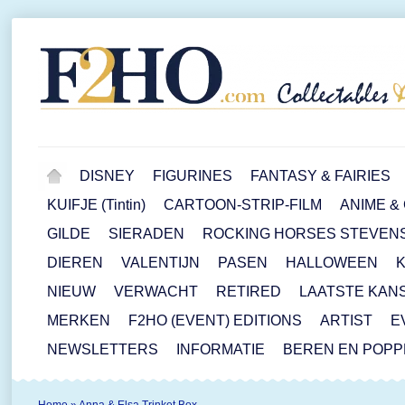
DISNEY
FIGURINES
FANTASY & FAIRIES
KUIFJE (Tintin)
CARTOON-STRIP-FILM
ANIME &
GILDE
SIERADEN
ROCKING HORSES STEVEN
DIEREN
VALENTIJN
PASEN
HALLOWEEN
NIEUW
VERWACHT
RETIRED
LAATSTE KAN
MERKEN
F2HO (EVENT) EDITIONS
ARTIST
E
NEWSLETTERS
INFORMATIE
BEREN EN POP