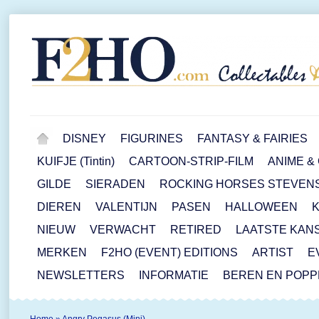
DISNEY
FIGURINES
FANTASY & FAIRIES
KUIFJE (Tintin)
CARTOON-STRIP-FILM
ANIME &
GILDE
SIERADEN
ROCKING HORSES STEVEN
DIEREN
VALENTIJN
PASEN
HALLOWEEN
NIEUW
VERWACHT
RETIRED
LAATSTE KAN
MERKEN
F2HO (EVENT) EDITIONS
ARTIST
E
NEWSLETTERS
INFORMATIE
BEREN EN POP