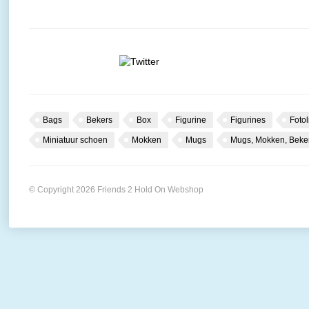
Bags
Bekers
Box
Figurine
Figurines
Fotol
Miniatuur schoen
Mokken
Mugs
Mugs, Mokken, Beke
© Copyright 2026 Friends 2 Hold On Webshop