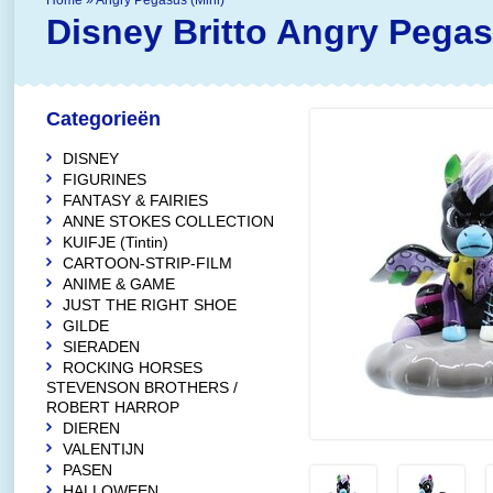
Home
»
Angry Pegasus (Mini)
Disney Britto
Angry Pegas
Categorieën
DISNEY
FIGURINES
FANTASY & FAIRIES
ANNE STOKES COLLECTION
KUIFJE (Tintin)
CARTOON-STRIP-FILM
ANIME & GAME
JUST THE RIGHT SHOE
GILDE
SIERADEN
ROCKING HORSES
STEVENSON BROTHERS /
ROBERT HARROP
DIEREN
VALENTIJN
PASEN
HALLOWEEN