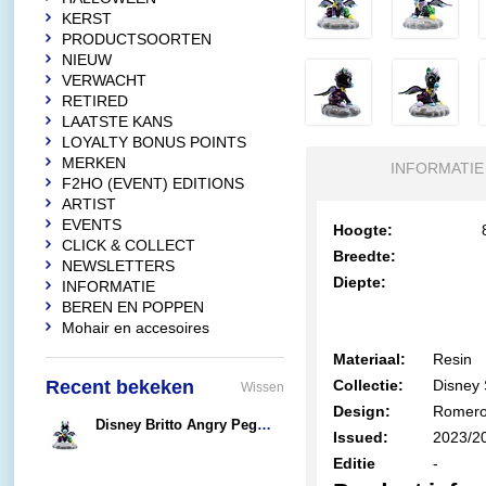
KERST
PRODUCTSOORTEN
NIEUW
VERWACHT
RETIRED
LAATSTE KANS
LOYALTY BONUS POINTS
MERKEN
INFORMATIE
F2HO (EVENT) EDITIONS
ARTIST
EVENTS
Hoogte:
CLICK & COLLECT
Breedte:
NEWSLETTERS
Diepte:
INFORMATIE
BEREN EN POPPEN
Mohair en accesoires
Materiaal:
Resin
Recent bekeken
Collectie:
Disney 
Wissen
Design:
Romero 
Disney Britto Angry Pegasus (Mini)
Issued:
2023/2
€29,95
Editie
-