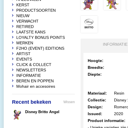
KERST
PRODUCTSOORTEN
NIEUW
VERWACHT
RETIRED
LAATSTE KANS
LOYALTY BONUS POINTS
MERKEN
INFORMATIE
F2HO (EVENT) EDITIONS
ARTIST
EVENTS
Hoogte:
CLICK & COLLECT
Breedte:
NEWSLETTERS
Diepte:
INFORMATIE
BEREN EN POPPEN
Mohair en accesoires
Materiaal:
Resin
Collectie:
Disney 
Recent bekeken
Wissen
Design:
Romero 
Disney Britto Angel
Issued:
2020
€82,00
Product informatie:
- Unieke variaties zij