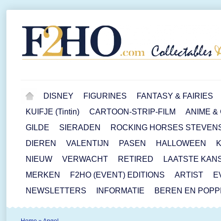
DISNEY
FIGURINES
FANTASY & FAIRIES
KUIFJE (Tintin)
CARTOON-STRIP-FILM
ANIME &
GILDE
SIERADEN
ROCKING HORSES STEVEN
DIEREN
VALENTIJN
PASEN
HALLOWEEN
NIEUW
VERWACHT
RETIRED
LAATSTE KAN
MERKEN
F2HO (EVENT) EDITIONS
ARTIST
E
NEWSLETTERS
INFORMATIE
BEREN EN POP