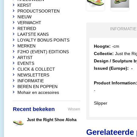
KERST
PRODUCTSOORTEN
NIEUW
VERWACHT
RETIRED
INFORMATIE
LAATSTE KANS
LOYALTY BONUS POINTS
MERKEN
Hoogte:
-cm
F2HO (EVENT) EDITIONS
Collectie:
Just the Ri
ARTIST
Design / Sculpture b
EVENTS
Issued (Europe):
-
CLICK & COLLECT
NEWSLETTERS
INFORMATIE
Product Information
BEREN EN POPPEN
-
Mohair en accesoires
Slipper
Recent bekeken
Wissen
Just the Right Shoe Aloha
€19,90
Gerelateerde