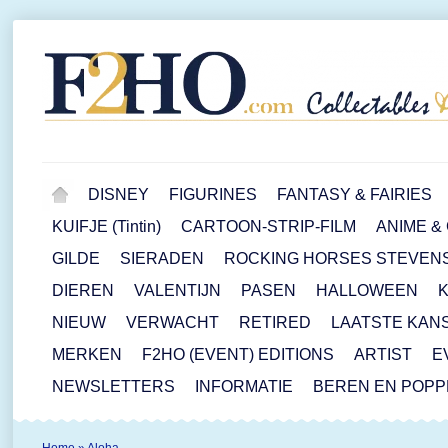
DISNEY
FIGURINES
FANTASY & FAIRIES
KUIFJE (Tintin)
CARTOON-STRIP-FILM
ANIME &
GILDE
SIERADEN
ROCKING HORSES STEVEN
DIEREN
VALENTIJN
PASEN
HALLOWEEN
NIEUW
VERWACHT
RETIRED
LAATSTE KAN
MERKEN
F2HO (EVENT) EDITIONS
ARTIST
E
NEWSLETTERS
INFORMATIE
BEREN EN POP