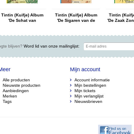
Tintin (Kuifje) Album
Tintin (Kuifje) Album
Tintin (Kuif
'De Schat van
'De Sigaren van de
'De Zaak Zo
Scharlaken Rackham'
Farao' (soft cover) NL
(soft cov
(soft cover) NL
gte blijven?
Word lid van onze mailinglijst:
Meer
Mijn account
Alle producten
Account informatie
Nieuwste producten
Mijn bestellingen
Aanbiedingen
Mijn tickets
Merken
Mijn verlanglijst
Tags
Nieuwsbrieven