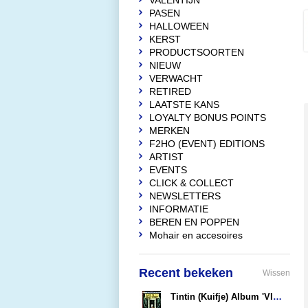
VALENTIJN
PASEN
HALLOWEEN
KERST
PRODUCTSOORTEN
NIEUW
VERWACHT
RETIRED
LAATSTE KANS
LOYALTY BONUS POINTS
MERKEN
F2HO (EVENT) EDITIONS
ARTIST
EVENTS
CLICK & COLLECT
NEWSLETTERS
INFORMATIE
BEREN EN POPPEN
Mohair en accesoires
Recent bekeken
Wissen
Tintin (Kuifje) Album 'Vlucht 714 naar Sydney' (soft cover) NL