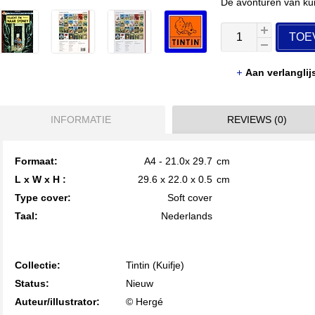
De avonturen van kui
TOE
Aan verlangli
INFORMATIE
REVIEWS (0)
Formaat:
A4 - 21.0x 29.7
cm
L x W x H :
29.6 x 22.0 x 0.5
cm
Type cover:
Soft cover
Taal:
Nederlands
Collectie:
Tintin (Kuifje)
Status:
Nieuw
Auteur/illustrator:
© Hergé