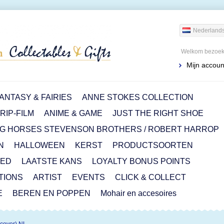
Nederland
Welkom bezoeke
Mijn accoun
ANTASY & FAIRIES
ANNE STOKES COLLECTION
IP-FILM
ANIME & GAME
JUST THE RIGHT SHOE
G HORSES STEVENSON BROTHERS / ROBERT HARROP
N
HALLOWEEN
KERST
PRODUCTSOORTEN
RED
LAATSTE KANS
LOYALTY BONUS POINTS
ITIONS
ARTIST
EVENTS
CLICK & COLLECT
E
BEREN EN POPPEN
Mohair en accesoires