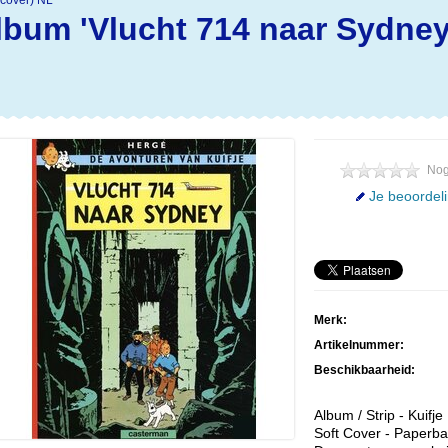
 cover) NL
lbum 'Vlucht 714 naar Sydney'
Nog
Je beoordel
Merk:
Artikelnummer:
Beschikbaarheid:
Album / Strip - Kuifje
Soft Cover - Paperb