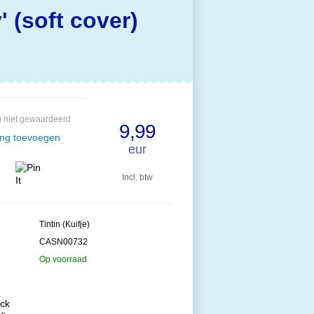
 (soft cover)
 niet gewaardeerd
9,99
ing toevoegen
eur
Incl. btw
Tintin (Kuifje)
CASN00732
Op voorraad
ack