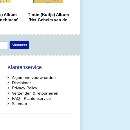
je) Album
Tintin (Kuifje) Album
nnebloem'
'Het Geheim van de
er) NL
Eenhoorn' (soft cover)
NL
Abonneer
Klantenservice
Algemene voorwaarden
Disclaimer
Privacy Policy
Verzenden & retourneren
FAQ - Klantenservice
Sitemap