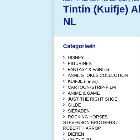
Home
»
Album 'Vlucht 714 naar Sydney' (soft
Tintin (Kuifje)
A
NL
Categorieën
DISNEY
FIGURINES
FANTASY & FAIRIES
ANNE STOKES COLLECTION
KUIFJE (Tintin)
CARTOON-STRIP-FILM
ANIME & GAME
JUST THE RIGHT SHOE
GILDE
SIERADEN
ROCKING HORSES
STEVENSON BROTHERS /
ROBERT HARROP
DIEREN