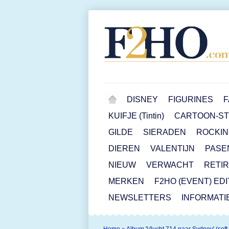
DISNEY
FIGURINES
F
KUIFJE (Tintin)
CARTOON-STR
GILDE
SIERADEN
ROCKIN
DIEREN
VALENTIJN
PASE
NIEUW
VERWACHT
RETI
MERKEN
F2HO (EVENT) ED
NEWSLETTERS
INFORMATI