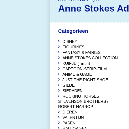
Home
»
Adult Fire Dragon
Anne Stokes
Ad
Categorieën
DISNEY
FIGURINES
FANTASY & FAIRIES
ANNE STOKES COLLECTION
KUIFJE (Tintin)
CARTOON-STRIP-FILM
ANIME & GAME
JUST THE RIGHT SHOE
GILDE
SIERADEN
ROCKING HORSES
STEVENSON BROTHERS /
ROBERT HARROP
DIEREN
VALENTIJN
PASEN
HALLOWEEN