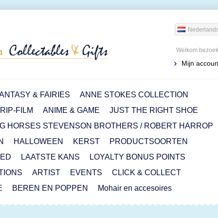
Nederland
Welkom bezoeke
Mijn accoun
ANTASY & FAIRIES
ANNE STOKES COLLECTION
IP-FILM
ANIME & GAME
JUST THE RIGHT SHOE
G HORSES STEVENSON BROTHERS / ROBERT HARROP
N
HALLOWEEN
KERST
PRODUCTSOORTEN
RED
LAATSTE KANS
LOYALTY BONUS POINTS
ITIONS
ARTIST
EVENTS
CLICK & COLLECT
E
BEREN EN POPPEN
Mohair en accesoires