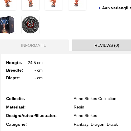
Aan verlangli
INFORMATIE
REVIEWS (0)
Hoogte:
24.5
cm
Breedte:
-
cm
Diepte:
-
cm
Collectie:
Anne Stokes Collection
Materiaal:
Resin
Design/Auteur/Illustrator:
Anne Stokes
Categorie:
Fantasy, Dragon, Draak