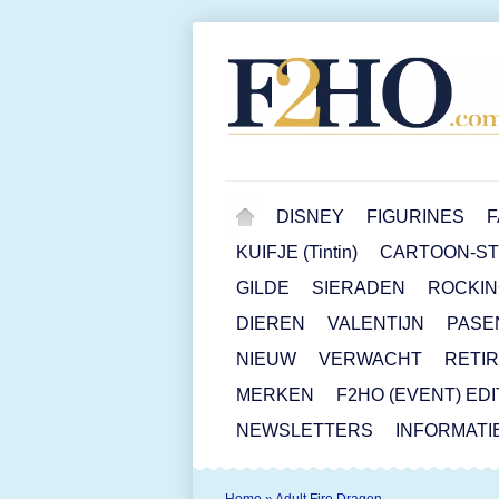
DISNEY
FIGURINES
F
KUIFJE (Tintin)
CARTOON-STR
GILDE
SIERADEN
ROCKIN
DIEREN
VALENTIJN
PASE
NIEUW
VERWACHT
RETI
MERKEN
F2HO (EVENT) ED
NEWSLETTERS
INFORMATI