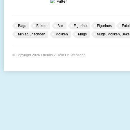
Bags
Bekers
Box
Figurine
Figurines
Fotol
Miniatuur schoen
Mokken
Mugs
Mugs, Mokken, Beke
© Copyright 2026 Friends 2 Hold On Webshop