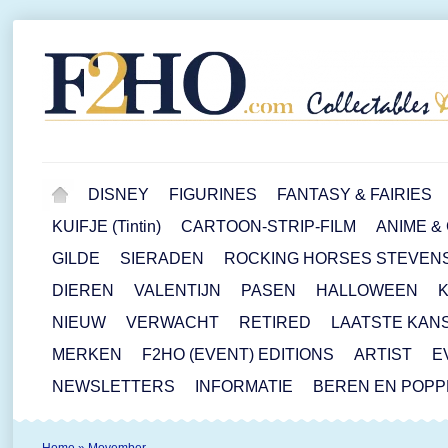
DISNEY
FIGURINES
FANTASY & FAIRIES
KUIFJE (Tintin)
CARTOON-STRIP-FILM
ANIME &
GILDE
SIERADEN
ROCKING HORSES STEVEN
DIEREN
VALENTIJN
PASEN
HALLOWEEN
NIEUW
VERWACHT
RETIRED
LAATSTE KAN
MERKEN
F2HO (EVENT) EDITIONS
ARTIST
E
NEWSLETTERS
INFORMATIE
BEREN EN POP