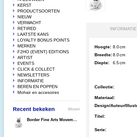
KERST
PRODUCTSOORTEN
NIEUW
VERWACHT
RETIRED
INFORMATIE
LAATSTE KANS
LOYALTY BONUS POINTS
MERKEN
Hoogte:
8.0
cm
F2HO (EVENT) EDITIONS
Breedte:
8.0
cm
ARTIST
Diepte:
6.5
cm
EVENTS
CLICK & COLLECT
NEWSLETTERS
INFORMATIE
BEREN EN POPPEN
Collectie:
Mohair en accesoires
Materiaal:
Design/Auteur/Illust
Recent bekeken
Wissen
Titel:
Border Fine Arts Movember
€26,95
Serie: