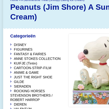
Home
»
A Summertime Treat (Snoopy Eating Ice Cream)
Peanuts (Jim Shore)
A Sum
Cream)
Categorieën
DISNEY
FIGURINES
FANTASY & FAIRIES
ANNE STOKES COLLECTION
KUIFJE (Tintin)
CARTOON-STRIP-FILM
ANIME & GAME
JUST THE RIGHT SHOE
GILDE
SIERADEN
ROCKING HORSES
STEVENSON BROTHERS /
ROBERT HARROP
DIEREN