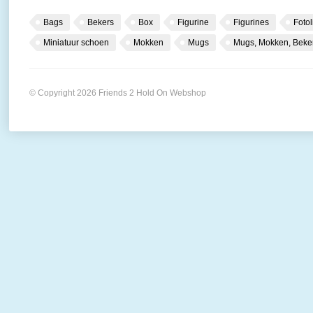
Bags
Bekers
Box
Figurine
Figurines
Fotol
Miniatuur schoen
Mokken
Mugs
Mugs, Mokken, Beke
© Copyright 2026 Friends 2 Hold On Webshop