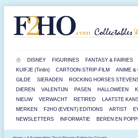
DISNEY
FIGURINES
FANTASY & FAIRIES
KUIFJE (Tintin)
CARTOON-STRIP-FILM
ANIME &
GILDE
SIERADEN
ROCKING HORSES STEVEN
DIEREN
VALENTIJN
PASEN
HALLOWEEN
NIEUW
VERWACHT
RETIRED
LAATSTE KAN
MERKEN
F2HO (EVENT) EDITIONS
ARTIST
E
NEWSLETTERS
INFORMATIE
BEREN EN POP