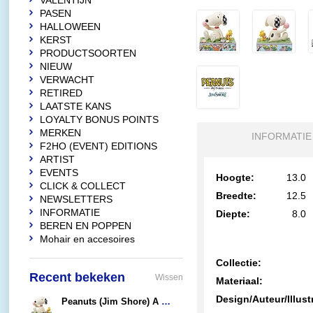
VALENTIJN
PASEN
HALLOWEEN
KERST
PRODUCTSOORTEN
NIEUW
VERWACHT
RETIRED
LAATSTE KANS
LOYALTY BONUS POINTS
MERKEN
INFORMATIE
F2HO (EVENT) EDITIONS
ARTIST
EVENTS
Hoogte:
13.0
CLICK & COLLECT
Breedte:
12.5
NEWSLETTERS
INFORMATIE
Diepte:
8.0
BEREN EN POPPEN
Mohair en accesoires
Collectie:
Recent bekeken
Wissen
Materiaal:
Design/Auteur/Illust
Peanuts (Jim Shore) A Summertime Treat (Snoopy Eating Ice Cream)