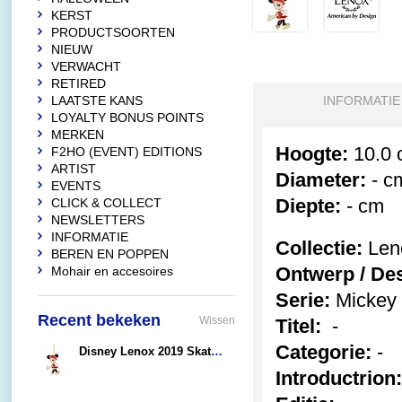
KERST
PRODUCTSOORTEN
NIEUW
VERWACHT
RETIRED
LAATSTE KANS
INFORMATIE
LOYALTY BONUS POINTS
MERKEN
Hoogte:
10.0 
F2HO (EVENT) EDITIONS
ARTIST
Diameter:
- c
EVENTS
Diepte:
- cm
CLICK & COLLECT
NEWSLETTERS
INFORMATIE
Collectie:
Len
BEREN EN POPPEN
Ontwerp / Des
Mohair en accesoires
Serie:
Mickey 
Recent bekeken
Wissen
Titel:
-
Categorie:
-
Disney Lenox 2019 Skate Away Minnie Mouse (HO)
€40,95
Introductrion: