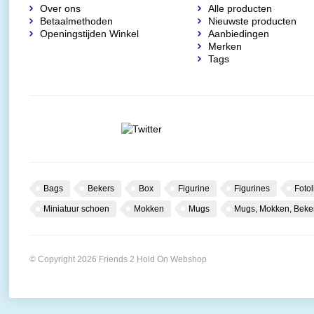
Over ons
Alle producten
Betaalmethoden
Nieuwste producten
Openingstijden Winkel
Aanbiedingen
Merken
Tags
Bags
Bekers
Box
Figurine
Figurines
Fotol
Miniatuur schoen
Mokken
Mugs
Mugs, Mokken, Beke
© Copyright 2026 Friends 2 Hold On Webshop