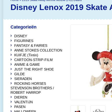
Home
»
2019 Skate Away Minnie Mouse (HO) Dated
Disney Lenox
2019 Skate
Categorieën
DISNEY
FIGURINES
FANTASY & FAIRIES
ANNE STOKES COLLECTION
KUIFJE (Tintin)
CARTOON-STRIP-FILM
ANIME & GAME
JUST THE RIGHT SHOE
GILDE
SIERADEN
ROCKING HORSES
STEVENSON BROTHERS /
ROBERT HARROP
DIEREN
VALENTIJN
PASEN
HALLOWEEN