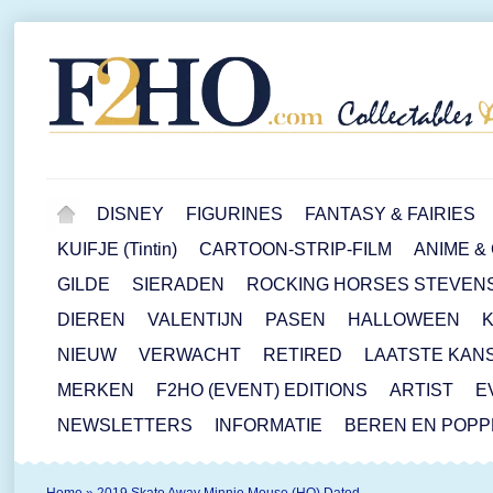
DISNEY
FIGURINES
FANTASY & FAIRIES
KUIFJE (Tintin)
CARTOON-STRIP-FILM
ANIME &
GILDE
SIERADEN
ROCKING HORSES STEVEN
DIEREN
VALENTIJN
PASEN
HALLOWEEN
NIEUW
VERWACHT
RETIRED
LAATSTE KAN
MERKEN
F2HO (EVENT) EDITIONS
ARTIST
E
NEWSLETTERS
INFORMATIE
BEREN EN POP