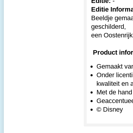
Editie:
-
Editie Informa
Beeldje gemaak
geschilderd,
een Oostenrijk
Product info
Gemaakt van 
Onder licent
kwaliteit en a
Met de hand
Geaccentuee
© Disney